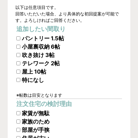
以下は任意項目です。
回答いただいた場合、より具体的な初回提案が可能で
す。よろしければご回答ください。
追加したい間取り
パントリー 1.5帖
小屋裏収納 6帖
吹き抜け 3帖
テレワーク 2帖
屋上 10帖
特になし
※帖数は目安となります
注文住宅の検討理由
家賃が無駄
家族のため
部屋が手狭