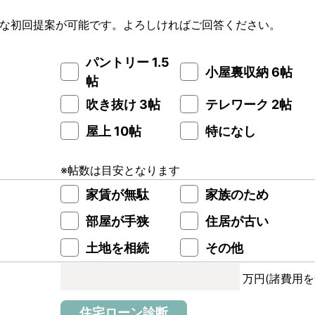
な初回提案が可能です。よろしければご回答ください。
パントリー 1.5
小屋裏収納 6帖
帖
吹き抜け 3帖
テレワーク 2帖
屋上 10帖
特になし
※帖数は目安となります
家賃が無駄
家族のため
部屋が手狭
住居が古い
土地を相続
その他
万円
(諸費用を
住宅ローン診断